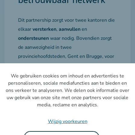
Dit partnership zorgt voor twee kantoren die
elkaar
versterken
,
aanvullen
en
ondersteunen
waar nodig. Bovendien zorgt
de aanwezigheid in twee
provinciehoofdsteden, Gent en Brugge, voor
een sterkere positie in zowel Oost- als
West-Vlaanderen. Daarnaast heeft DLC
We gebruiken cookies om inhoud en advertenties te
personaliseren, sociale mediafuncties aan te bieden en
Advocaten ook nog een bijkantoor in De
ons verkeer te analyseren. We delen ook informatie over
Haan. Dit stelt ons eveneens in staat om
uw gebruik van onze site met onze partners voor sociale
waardevolle relaties op te bouwen en ons
media, reclame en analytics.
netwerk uit te breiden.
Wijzig voorkeuren
Het samengaan van onze kantoren is een
"
en-en-verhaal
" waarbij de
combinatie
van