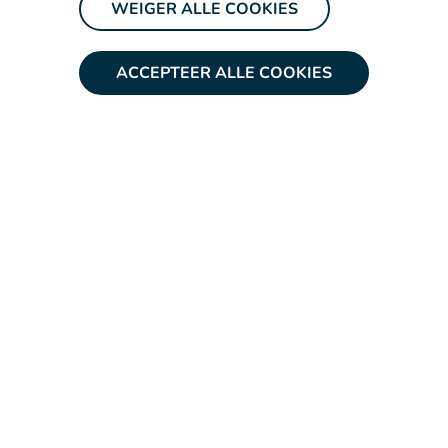
WEIGER ALLE COOKIES
onze
specialisatie
en brede expertise
resulteert in een synergie-effect. Hierdoor
ACCEPTEER ALLE COOKIES
kunnen we onze dienstverlening versterken,
onze cliënten nog beter van dienst zijn en ons
aanpassen aan de voortdurend evoluerende
juridische omgeving.
Vragen of een afspraak